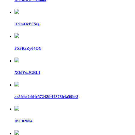
lC9mOvPC5tg
FX9RxZy04QY
XOdYssJGBLI
ae5febc4dd4c57242fc44378b4a50be2
DSC02664