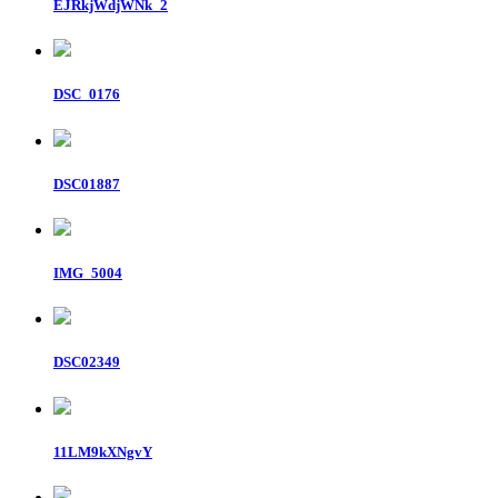
EJRkjWdjWNk_2
DSC_0176
DSC01887
IMG_5004
DSC02349
11LM9kXNgvY