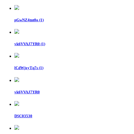
pGwNZ4tnt0o (1)
vk6VVAJ7YR0 (1)
lCdWjxyTq7s (1)
vk6VVAJ7YR0
DSC03530