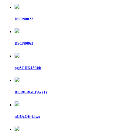
DSCN0822
DSCN0863
ngAGDKJ59kk
BL19bRGLPAs (1)
nGOzOE-Ufwo