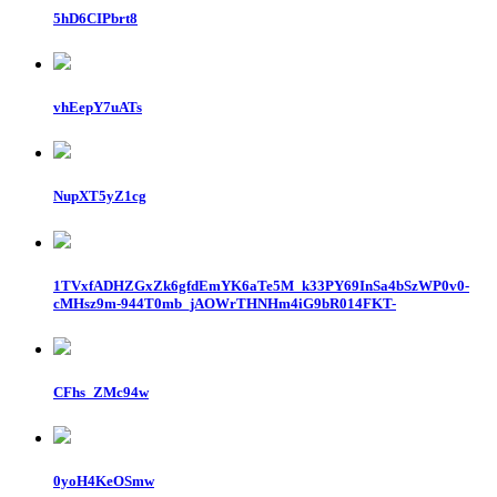
5hD6CIPbrt8
vhEepY7uATs
NupXT5yZ1cg
1TVxfADHZGxZk6gfdEmYK6aTe5M_k33PY69InSa4bSzWP0v0-
cMHsz9m-944T0mb_jAOWrTHNHm4iG9bR014FKT-
CFhs_ZMc94w
0yoH4KeOSmw