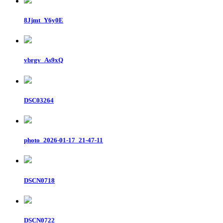
8Jjmt_Y6y0E
vbrgv_As9xQ
DSC03264
photo_2026-01-17_21-47-11
DSCN0718
DSCN0722