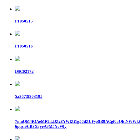
P1050515
P1050516
DSC02172
5a3673f303195
7mnQM4iOAeMRTLDZz8YWlZi1g56dZUFyz8R9ACgf0oQfttNWWk8
6pqznAiB3X9yeA9M5YcV0y