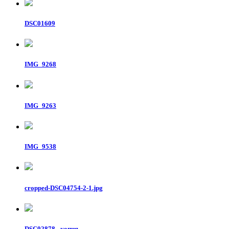
DSC01609
IMG_9268
IMG_9263
IMG_9538
cropped-DSC04754-2-1.jpg
DSC02878 - копия