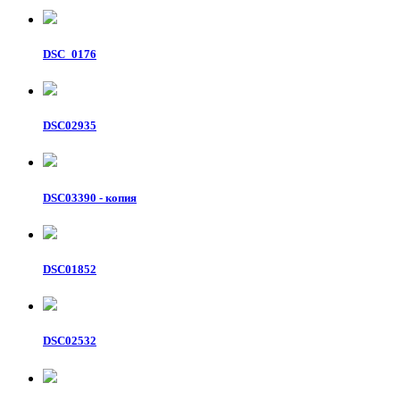
DSC_0176
DSC02935
DSC03390 - копия
DSC01852
DSC02532