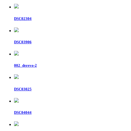
DSC02304
DSC03906
002_derevo-2
DSC03025
DSC04044