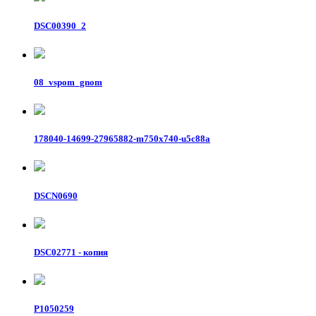
DSC00390_2
08_vspom_gnom
178040-14699-27965882-m750x740-u5c88a
DSCN0690
DSC02771 - копия
P1050259