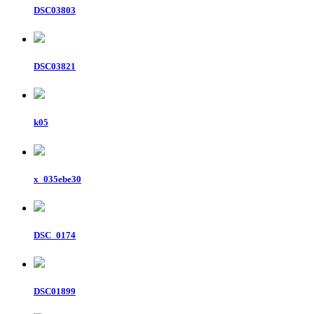
DSC03803
DSC03821
k05
x_035ebe30
DSC_0174
DSC01899