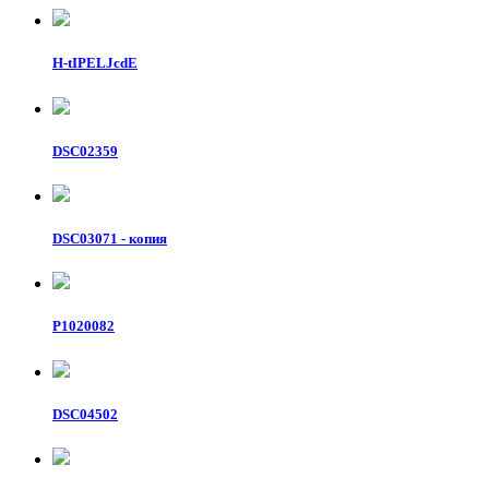
H-tIPELJcdE
DSC02359
DSC03071 - копия
P1020082
DSC04502