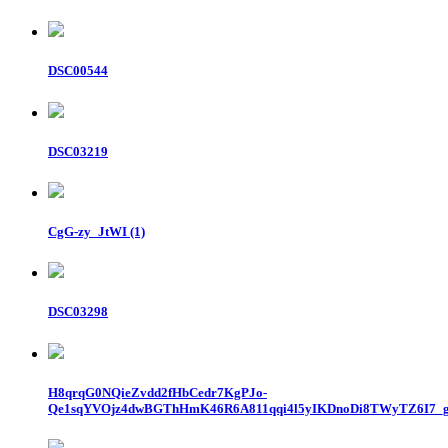
DSC00544
DSC03219
CgG-zy_JtWI (1)
DSC03298
H8qrqG0NQieZvdd2fHbCedr7KgPJo-
Qe1sqYVOjz4dwBGThHmK46R6A811qqi4l5yIKDnoDi8TWyTZ6I7_g