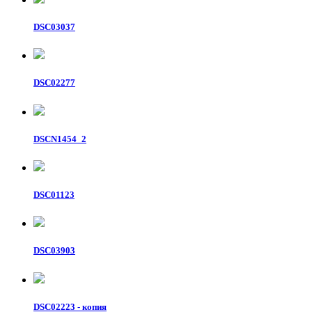
DSC03037
DSC02277
DSCN1454_2
DSC01123
DSC03903
DSC02223 - копия