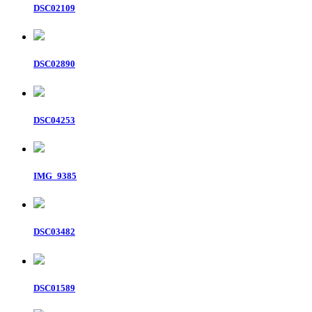
DSC02109
DSC02890
DSC04253
IMG_9385
DSC03482
DSC01589