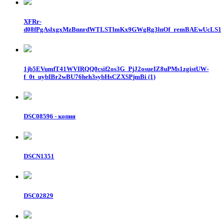
XFRr-
d08fPgAslxgxMzBnnrdWTLSTlmKx9GWgRg3lnOf_remBAEwUcLS
1jb5EVumfT41WVIRQQ0csif2os3G_PjJ2osueIZ8uPMs1zgistUW-
f_0t_uybIBr2wBU76heh3sybHsCZXSPjmBi (1)
DSC08596 - копия
DSCN1351
DSC02829