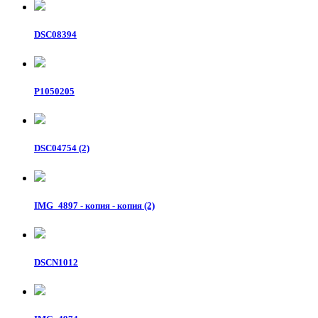
DSC08394
P1050205
DSC04754 (2)
IMG_4897 - копия - копия (2)
DSCN1012