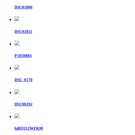
DSC01866
DSC01811
P1050084
DSC_0170
DSC08292
fqRQ212WFKM