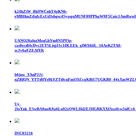
k24hZtW_Bk9WCnhT4pKNb-
eMBHmZtIqIcExUd3shgsc45yssguMUNF09PPhaW9F5Cuic1AmRww
UANQ28afuzMsqGhYm8N5PFlp-
czs0ecdl4cDyc2EYSLjqjJ1c1DLEEk_gD0X6ilL_16AeK2TA0-
scJv6aFZEAfYK
b6juw_TAnPJJj-
nZRfQN_YTTt8fYs9kYZTt0cnFmOXCcgKfhU7UGKR0_44xXmWZLU
Uy-
2loYnk_ESwBA9uoK9a6Lu92zQWLHd2EJHGRKXXfAxz0cw5nfCv6
DSC03216