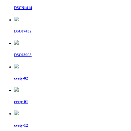
DSCN1414
DSC07432
DSC03903
cvety-02
cvety-01
cvety-12