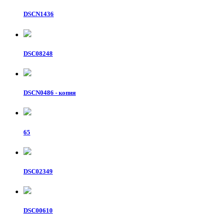
DSCN1436
DSC08248
DSCN0486 - копия
65
DSC02349
DSC00610