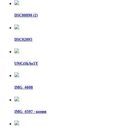
DSC00890 (2)
DSC02095
U9jCtSkAo5Y
IMG_4608
IMG_4597 - копия